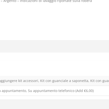
o – Argento – Indicazioni di lavaggio riportate sulla fodera
ggiungere kit accessori, Kit con guanciale a saponetta, Kit con gua
 appuntamento, Su appuntamento telefonico (Add €6,00)