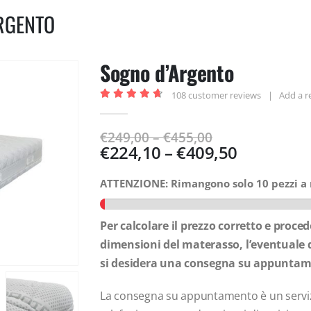
RGENTO
Sogno d’Argento
108
customer reviews
|
Add a r
4.72
out of 5
€
249,00
–
€
455,00
€
224,10
–
€
409,50
ATTENZIONE: Rimangono solo 10 pezzi a 
Per calcolare il prezzo corretto e proced
dimensioni del materasso, l’eventuale d
si desidera una consegna su appuntam
La consegna su appuntamento è un servizi