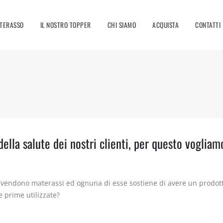
ATERASSO
IL NOSTRO TOPPER
CHI SIAMO
ACQUISTA
CONTATTI
ella salute dei nostri clienti, per questo vogliam
vendono materassi ed ognuna di esse sostiene di avere un prodotto
ie prime utilizzate?