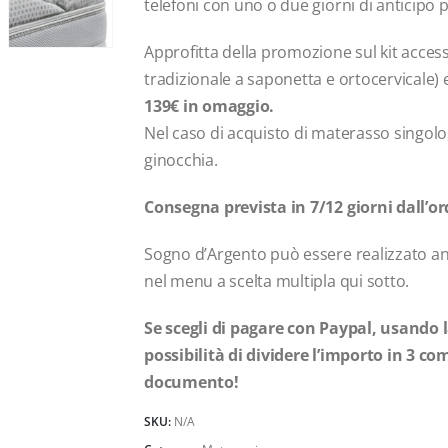
telefoni con uno o due giorni di anticipo
Approfitta della promozione sul kit acces
tradizionale a saponetta e ortocervicale) 
139€ in omaggio.
Nel caso di acquisto di materasso singolo
ginocchia.
Consegna prevista in 7/12 giorni dall’or
Sogno d’Argento può essere realizzato a
nel menu a scelta multipla qui sotto.
Se scegli di pagare con Paypal, usando la
possibilità di dividere l’importo in 3 c
documento!
SKU:
N/A