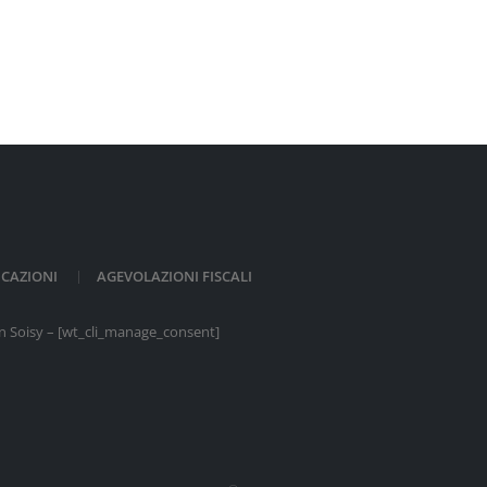
ICAZIONI
AGEVOLAZIONI FISCALI
n Soisy
– [wt_cli_manage_consent]