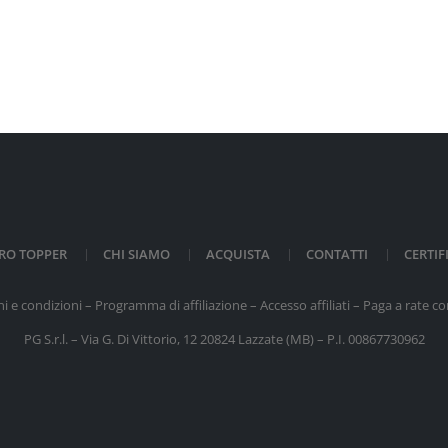
TRO TOPPER
CHI SIAMO
ACQUISTA
CONTATTI
CERTIF
i e condizioni
–
Programma di affiliazione
–
Accesso affiliati
–
Paga a rate co
PG S.r.l. – Via G. Di Vittorio, 12 20824 Lazzate (
MB) – P.I. 00867730962