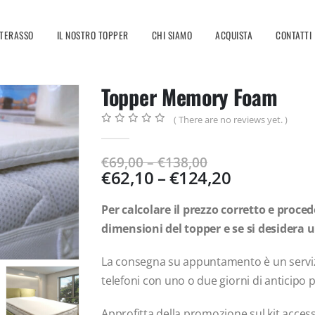
ATERASSO
IL NOSTRO TOPPER
CHI SIAMO
ACQUISTA
CONTATTI
Topper Memory Foam
( There are no reviews yet. )
0
out of 5
€
69,00
–
€
138,00
€
62,10
–
€
124,20
Per calcolare il prezzo corretto e proced
dimensioni del topper e se si desider
La consegna su appuntamento è un servizi
telefoni con uno o due giorni di anticipo
Approfitta della promozione sul kit access