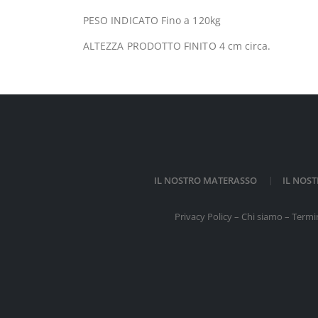
PESO INDICATO Fino a 120kg
ALTEZZA PRODOTTO FINITO 4 cm circa.
IL NOSTRO MATERASSO
IL NOS
Privacy Policy
–
Chi siamo
–
Termin