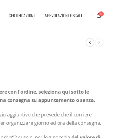
0
CERTIFICAZIONI
AGEVOLAZIONI FISCALI
ere con l’ordine, seleziona qui sotto le
a una consegna su appuntamento o senza.
o aggiuntivo che prevede che il corriere
 per organizzare giorno ed ora della consegna.
ori: n°2 cuscini per le ginocchia
del valore di